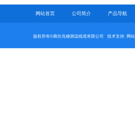
网站首页
公司简介
产品导航
版权所有©廊坊兆穗测温线缆有限公司 技术支持:
网站