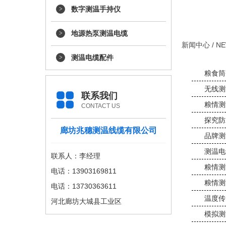
数字测温手持仪
地源热泵测温电缆
新闻中心
/ N
测温电缆配件
粮食筒
无线测
联系我们
粮情测
CONTACT US
探究防
廊坊兆穗测温线缆有限公司
品牌测
测温电
联系人：李经理
粮情测
电话：13903169811
粮情测
电话：13730363611
温度传
河北廊坊大城县工业区
模拟测