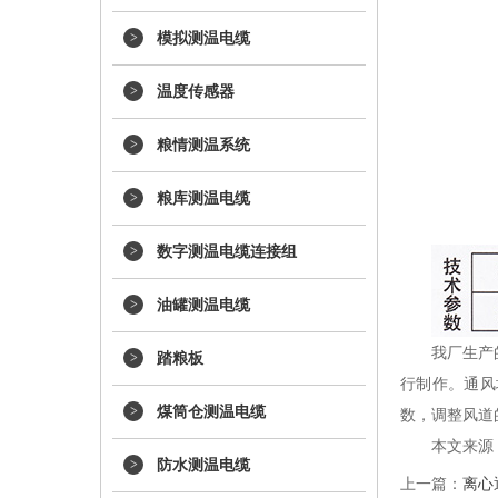
模拟测温电缆
温度传感器
粮情测温系统
粮库测温电缆
数字测温电缆连接组
油罐测温电缆
我厂生产
踏粮板
行制作。通风
煤筒仓测温电缆
数，调整风道
本文来源
防水测温电缆
上一篇：
离心