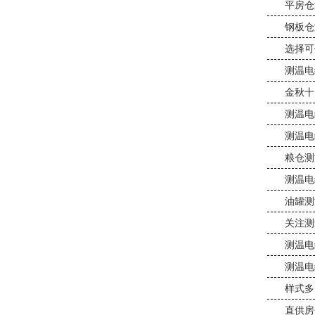
平房仓
钢板仓
选择可
测温电
金秋十
测温电
测温电
粮仓测
测温电
油罐测
关注测
测温电
测温电
样式多
直供房