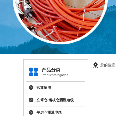
您的位置
产品分类
Product categories
营业执照
立筒仓/钢板仓测温电缆
平房仓测温电缆