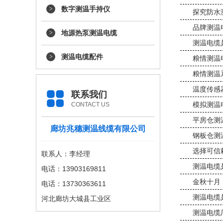
数字测温手持仪
探究防水
品牌测温
地源热泵测温电缆
测温电缆
测温电缆配件
粮情测温
粮情测温
温度传感
联系我们
模拟测温
CONTACT US
平房仓测
廊坊兆穗测温线缆有限公司
钢板仓测
选择可信
联系人：李经理
测温电缆
电话：13903169811
金秋十月
电话：13730363611
测温电缆
河北廊坊大城县工业区
测温电缆