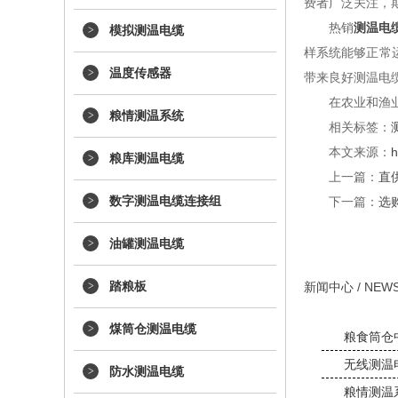
费者广泛关注，
热销
测温电
模拟测温电缆
样系统能够正常
温度传感器
带来良好测温电
在农业和渔
粮情测温系统
相关标签：
本文来源：
h
粮库测温电缆
上一篇：
直
数字测温电缆连接组
下一篇：
选
油罐测温电缆
踏粮板
新闻中心
/ NEW
煤筒仓测温电缆
粮食筒仓
无线测温
防水测温电缆
粮情测温