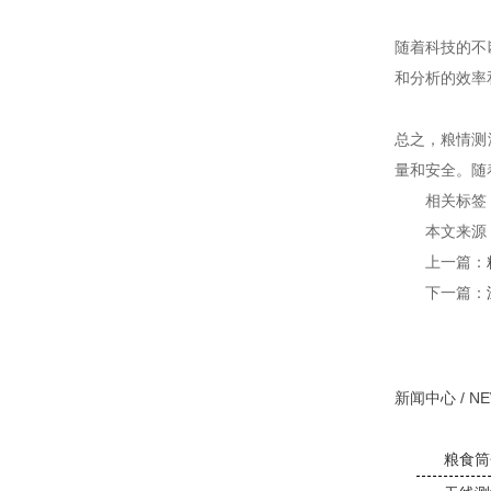
随着科技的不
和分析的效率
总之，粮情测
量和安全。随
相关标签
本文来源
上一篇：
下一篇：
新闻中心
/ N
粮食筒