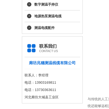
数字测温手持仪
地源热泵测温电缆
测温电缆配件
联系我们
CONTACT US
廊坊兆穗测温线缆有限公司
联系人：李经理
电话：13903169811
电话：13730363611
河北廊坊大城县工业区
与传统的人工
统还能够远程