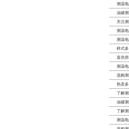
测温电
油罐测
关注测
测温电
测温电
样式多
直供房
测温电
选购测
热卖多
了解测
油罐测
了解测
测温电
选购测