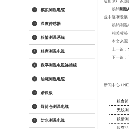
迎前来厂家选
畅销
测温
模拟测温电缆
业中逐渐发展
温度传感器
畅销测温
相关标签
粮情测温系统
本文来源
上一篇：
粮库测温电缆
下一篇：
数字测温电缆连接组
油罐测温电缆
新闻中心
/ N
踏粮板
粮食筒
煤筒仓测温电缆
无线测
粮情测
防水测温电缆
探究防