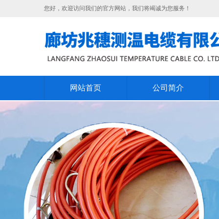
您好，欢迎访问我们的官方网站，我们将竭诚为您服务！
网站首页
公司简介